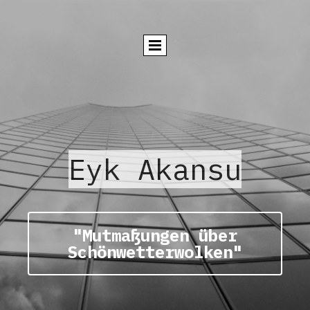
Eyk Akansu
"Mutmaßungen über
Schönwetterwolken"